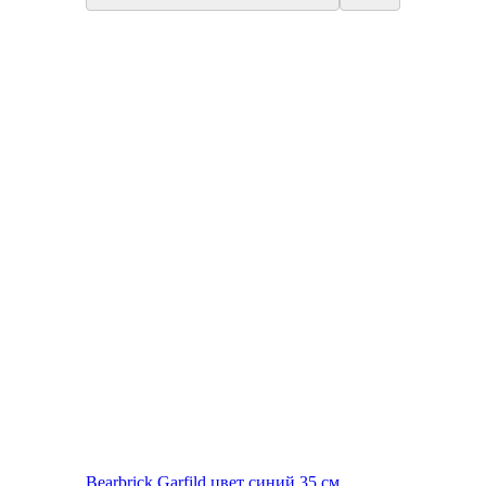
New
Bearbrick Garfild цвет синий 35 см