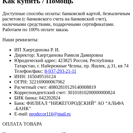
Как купить / Помощь
Доступные способы оплаты: банковской картой, безналичным
расчетом (с банковского счета на банковский счет),
наличными средствами, подарочными сертификатами.
Работаем по 100% оплате заказа.
Наши реквизиты:
ИП Хаертдинова Р. И.
Директор: Хаертдинова Рамиля Дамировна
Юридический адрес: 423825 Россия, Республика
Татарстан, г. Набережные Челны, пр. Яшлек, д.31, кв 74
Телефон/факс:
8-937-293-21-11
ИНН: 165049516124
ОГРН: 322169000067062
Расчетный счет: 40802810129140008819
Корреспондентский счет: 30101810200000000824
БИК банка: 042202824
Банк: ФИЛИАЛ “НИЖЕГОРОДСКИЙ” АО “АЛЬФА
-БАНК”
E-mail:
neodecor116@mail.ru
ОПЛАТА ТОВАРА