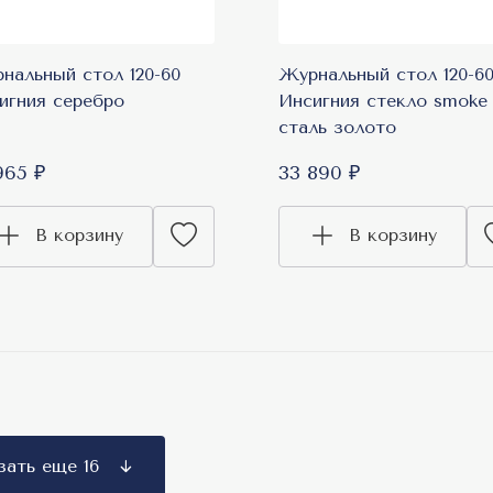
нальный стол 120-60
Журнальный стол 120-6
игния серебро
Инсигния стекло smoke
сталь золото
965 ₽
33 890 ₽
В корзину
В корзину
Показать еще 16