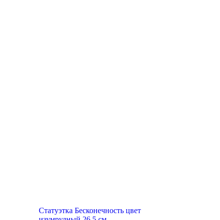
Топ продаж
Статуэтка Бесконечность цвет
изумрудный 26,5 см