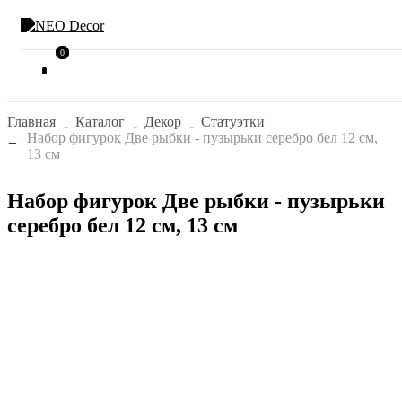
0
0
Главная
Каталог
Декор
Статуэтки
Набор фигурок Две рыбки - пузырьки серебро бел 12 см,
13 см
Набор фигурок Две рыбки - пузырьки
серебро бел 12 см, 13 см