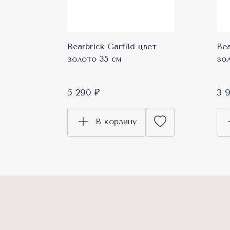
Bearbrick Garfild цвет
Bea
золото 35 см
зо
5 290 ₽
3 
В корзину