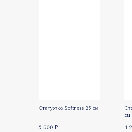
Топ продаж
Т
Статуэтка Softness 25 см
Ст
см
5 600 ₽
4 