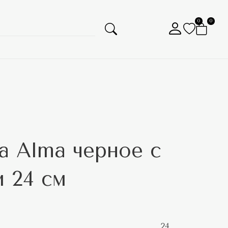
0
0
а Alma черное с
 24 см
24