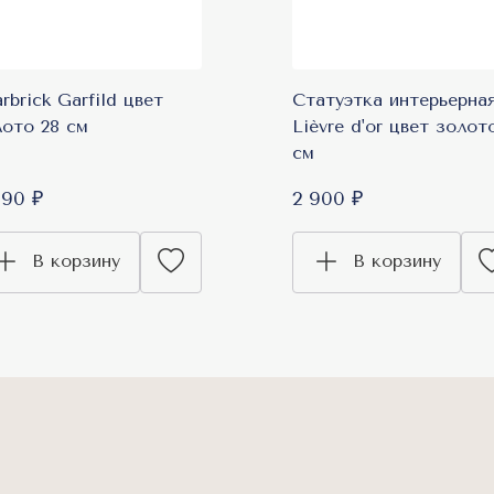
rbrick Garfild цвет
Статуэтка интерьерна
лото 28 см
Lièvre d'or цвет золото
см
990 ₽
2 900 ₽
В корзину
В корзину