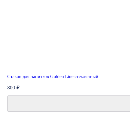
Стакан для напитков Golden Line стеклянный
800 ₽
New
Акция
Топ продаж