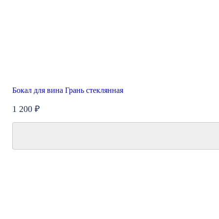
Бокал для вина Грань стеклянная
1 200 ₽
New
Акция
Топ продаж