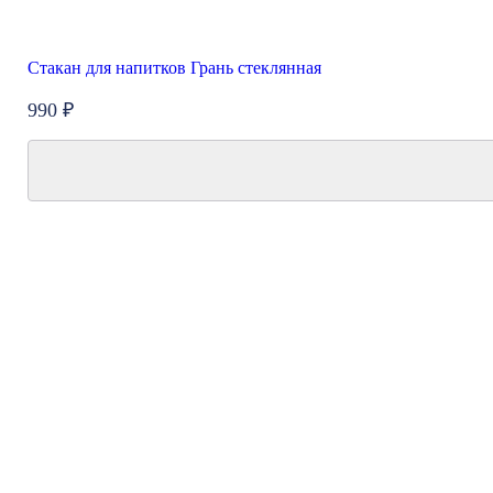
Стакан для напитков Грань стеклянная
990 ₽
New
Акция
Топ продаж