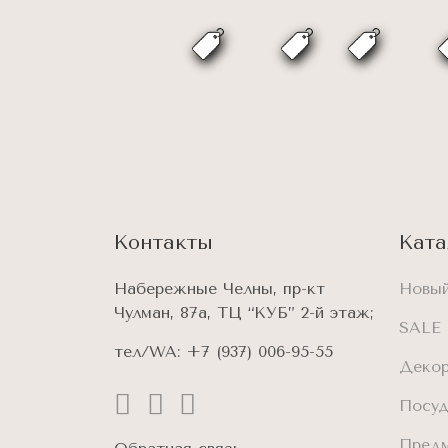
Контакты
Ката
Набережные Челны, пр-кт
Новый
Чулман, 87а, ТЦ “КУБ” 2-й этаж;
SALE
тел/WA:
+7 (937) 006-95-55
Деко
Посу
Предм