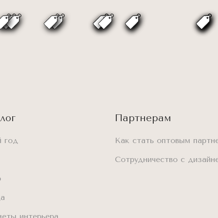
лог
Партнерам
 год
Как стать оптовым партн
Сотрудничество с дизайн
р
да
еты интерьера