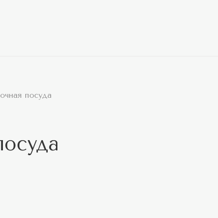
очная посуда
посуда