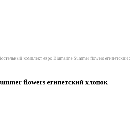
остельный комплект евро Blumarine Summer flowers египетский
ummer flowers египетский хлопок