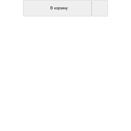
В корзину
New
Акция
Топ продаж