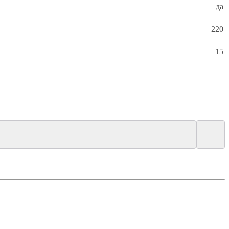
да
220
15