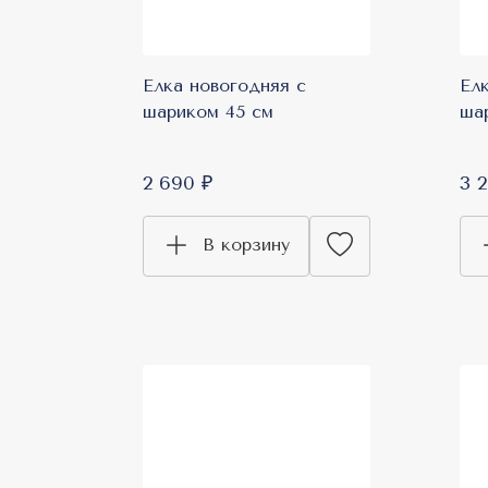
Елка новогодняя с
Ел
шариком 45 см
ша
2 690 ₽
3 
В корзину