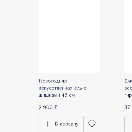
Новогодняя
Ел
искусственная ель с
за
шишками 45 см
гир
2 900 ₽
37
В корзину