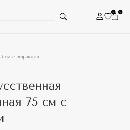
0
0
75 см с шариками
усственная
ная 75 см с
и