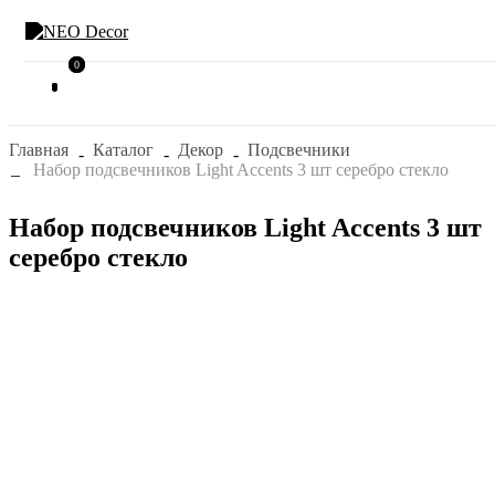
0
0
Главная
Каталог
Декор
Подсвечники
Набор подсвечников Light Accents 3 шт серебро стекло
Набор подсвечников Light Accents 3 шт
серебро стекло