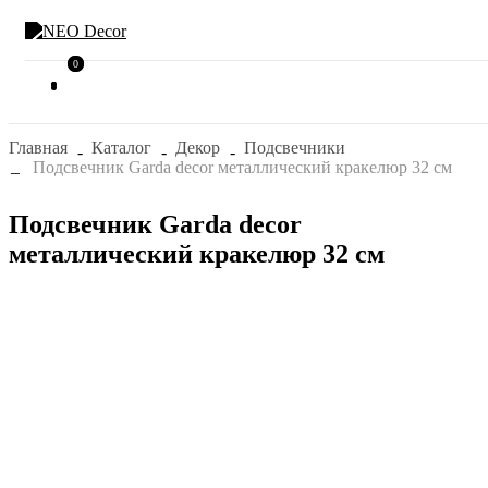
0
0
Главная
Каталог
Декор
Подсвечники
Подсвечник Garda decor металлический кракелюр 32 см
Подсвечник Garda decor
металлический кракелюр 32 см