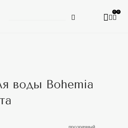
0
0
ля воды Bohemia
та
прозрачный