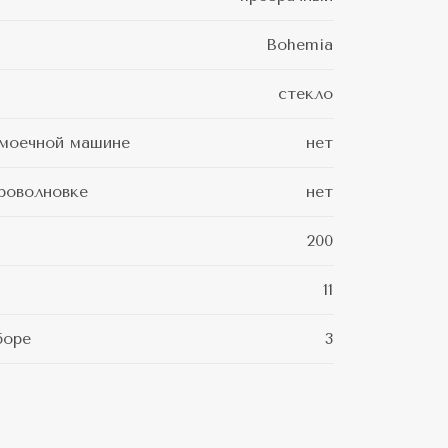
Bohemia
стекло
моечной машине
нет
роволновке
нет
200
11
боре
3