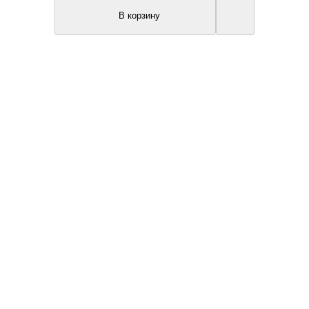
В корзину
New
Акция
Топ продаж